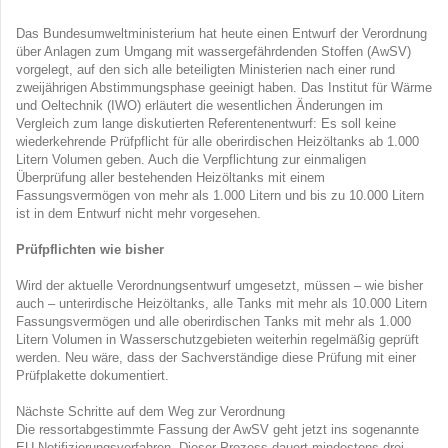
Das Bundesumweltministerium hat heute einen Entwurf der Verordnung
über Anlagen zum Umgang mit wassergefährdenden Stoffen (AwSV)
vorgelegt, auf den sich alle beteiligten Ministerien nach einer rund
zweijährigen Abstimmungsphase geeinigt haben. Das Institut für Wärme
und Oeltechnik (IWO) erläutert die wesentlichen Änderungen im
Vergleich zum lange diskutierten Referentenentwurf: Es soll keine
wiederkehrende Prüfpflicht für alle oberirdischen Heizöltanks ab 1.000
Litern Volumen geben. Auch die Verpflichtung zur einmaligen
Überprüfung aller bestehenden Heizöltanks mit einem
Fassungsvermögen von mehr als 1.000 Litern und bis zu 10.000 Litern
ist in dem Entwurf nicht mehr vorgesehen.
Prüfpflichten wie bisher
Wird der aktuelle Verordnungsentwurf umgesetzt, müssen – wie bisher
auch – unterirdische Heizöltanks, alle Tanks mit mehr als 10.000 Litern
Fassungsvermögen und alle oberirdischen Tanks mit mehr als 1.000
Litern Volumen in Wasserschutzgebieten weiterhin regelmäßig geprüft
werden. Neu wäre, dass der Sachverständige diese Prüfung mit einer
Prüfplakette dokumentiert.
Nächste Schritte auf dem Weg zur Verordnung
Die ressortabgestimmte Fassung der AwSV geht jetzt ins sogenannte
EU-Notifizierungsverfahren. Dieser Prozess dauert mindestens drei