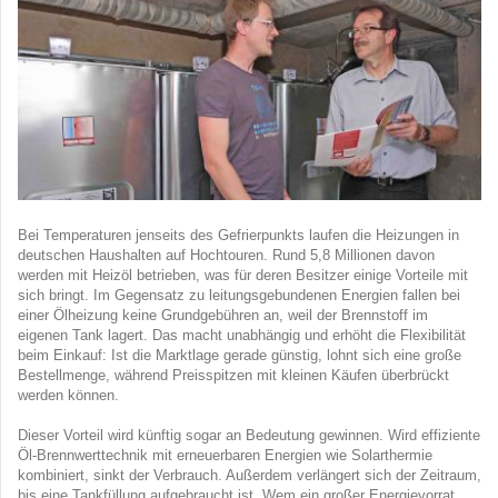
Bei Temperaturen jenseits des Gefrierpunkts laufen die Heizungen in
deutschen Haushalten auf Hochtouren. Rund 5,8 Millionen davon
werden mit Heizöl betrieben, was für deren Besitzer einige Vorteile mit
sich bringt. Im Gegensatz zu leitungsgebundenen Energien fallen bei
einer Ölheizung keine Grundgebühren an, weil der Brennstoff im
eigenen Tank lagert. Das macht unabhängig und erhöht die Flexibilität
beim Einkauf: Ist die Marktlage gerade günstig, lohnt sich eine große
Bestellmenge, während Preisspitzen mit kleinen Käufen überbrückt
werden können.
Dieser Vorteil wird künftig sogar an Bedeutung gewinnen. Wird effiziente
Öl-Brennwerttechnik mit erneuerbaren Energien wie Solarthermie
kombiniert, sinkt der Verbrauch. Außerdem verlängert sich der Zeitraum,
bis eine Tankfüllung aufgebraucht ist. Wem ein großer Energievorrat